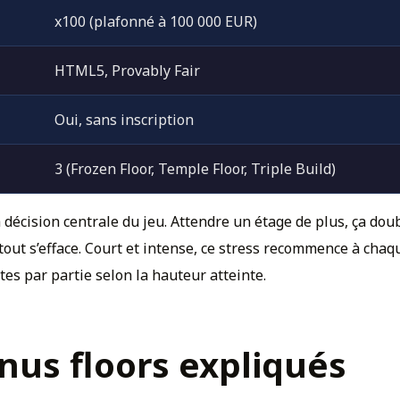
x100 (plafonné à 100 000 EUR)
HTML5, Provably Fair
Oui, sans inscription
3 (Frozen Floor, Temple Floor, Triple Build)
 décision centrale du jeu. Attendre un étage de plus, ça dou
c, tout s’efface. Court et intense, ce stress recommence à c
es par partie selon la hauteur atteinte.
onus floors expliqués