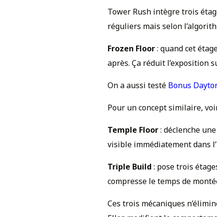
Tower Rush intègre trois étag
réguliers mais selon l’algorit
Frozen Floor
: quand cet étage
après. Ça réduit l’exposition s
On a aussi testé
Bonus Dayto
Pour un concept similaire, vo
Temple Floor
: déclenche une 
visible immédiatement dans l’
Triple Build
: pose trois étage
compresse le temps de montée
Ces trois mécaniques n’élimine