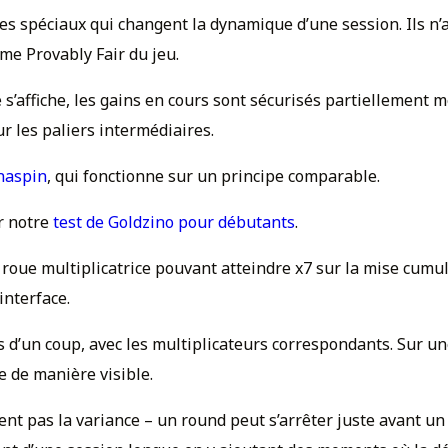
es spéciaux qui changent la dynamique d’une session. Ils n’
hme Provably Fair du jeu.
 s’affiche, les gains en cours sont sécurisés partiellement m
ur les paliers intermédiaires.
naspin
, qui fonctionne sur un principe comparable.
ir notre
test de Goldzino pour débutants
.
roue multiplicatrice pouvant atteindre x7 sur la mise cumulée
interface.
s d’un coup, avec les multiplicateurs correspondants. Sur un
 de manière visible.
nt pas la variance – un round peut s’arrêter juste avant un 