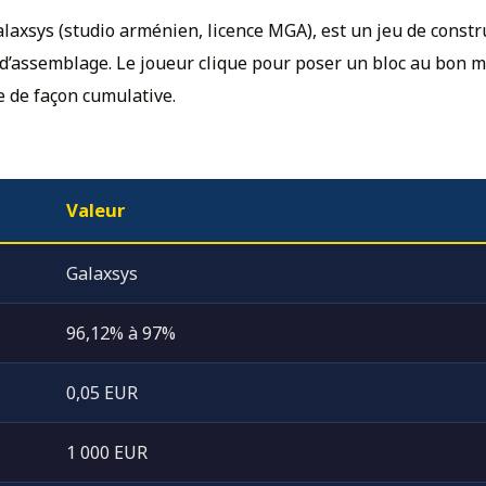
xsys (studio arménien, licence MGA), est un jeu de construc
 d’assemblage. Le joueur clique pour poser un bloc au bon
e de façon cumulative.
Valeur
Galaxsys
96,12% à 97%
0,05 EUR
1 000 EUR