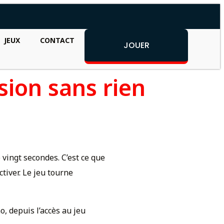
JEUX
CONTACT
JOUER
sion sans rien
vingt secondes. C’est ce que
tiver. Le jeu tourne
o, depuis l’accès au jeu