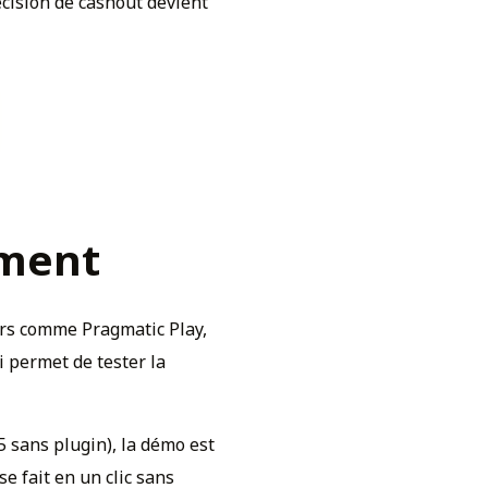
cision de cashout devient
ement
urs comme Pragmatic Play,
 permet de tester la
 sans plugin), la démo est
e fait en un clic sans