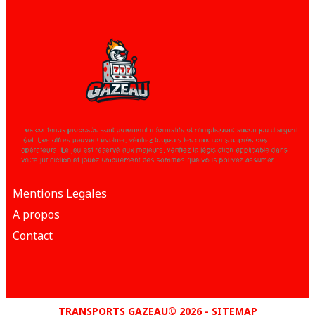
Mentions Legales
A propos
Contact
TRANSPORTS GAZEAU
© 2026 -
SITEMAP