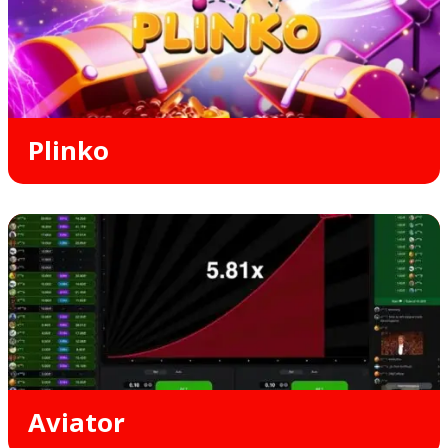
Plinko
Aviator