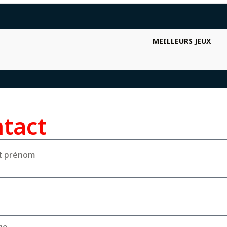
MEILLEURS JEUX
tact