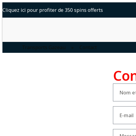
Cliquez ici pour profiter de 350 spins offerts
Transports Gazeau
»
Contact
Con