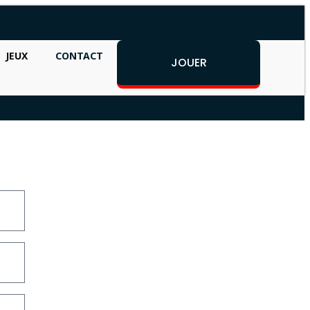
JEUX
CONTACT
JOUER