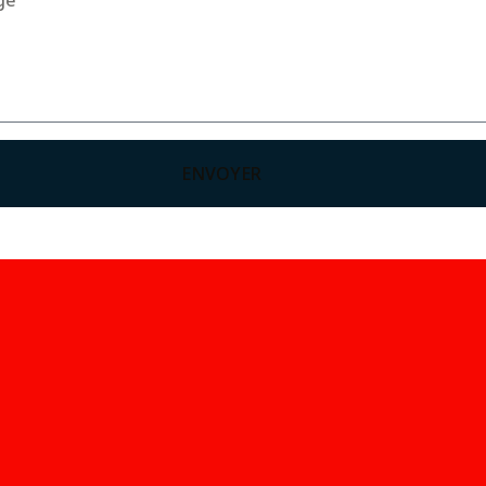
ENVOYER