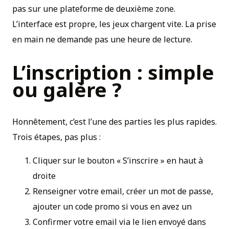
pas sur une plateforme de deuxième zone.
L’interface est propre, les jeux chargent vite. La prise
en main ne demande pas une heure de lecture.
L’inscription : simple
ou galère ?
Honnêtement, c’est l’une des parties les plus rapides.
Trois étapes, pas plus :
Cliquer sur le bouton « S’inscrire » en haut à
droite
Renseigner votre email, créer un mot de passe,
ajouter un code promo si vous en avez un
Confirmer votre email via le lien envoyé dans