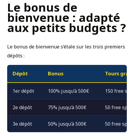
Le bonus de
bienvenue : adapté
aux petits budgets ?
Le bonus de bienvenue s’étale sur les trois premiers
dépôts :
Dépôt
Bonus
Tours gratu
1er dépôt
100% jusqu’à 500€
150 free spi
2e dépôt
75% jusqu’à 500€
50 free spin
3e dépôt
50% jusqu’à 500€
50 free spin