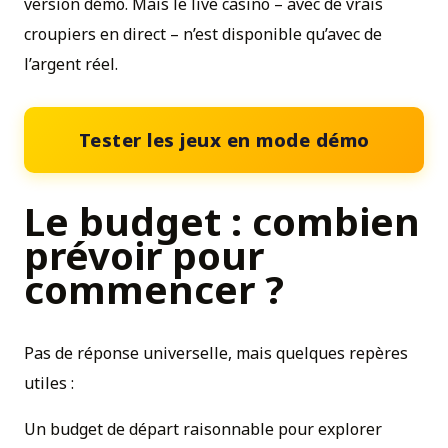
version démo. Mais le live casino – avec de vrais
croupiers en direct – n’est disponible qu’avec de
l’argent réel.
Tester les jeux en mode démo
Le budget : combien
prévoir pour
commencer ?
Pas de réponse universelle, mais quelques repères
utiles :
Un budget de départ raisonnable pour explorer