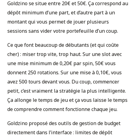
Goldzino se situe entre 20€ et 50€. Ça correspond au
dépôt minimum d’une part, et d’autre part à un
montant qui vous permet de jouer plusieurs
sessions sans vider votre portefeuille d’un coup.
Ce que font beaucoup de débutants (et qui coûte
cher) : miser trop vite, trop haut. Sur une slot avec
une mise minimum de 0,20€ par spin, 50€ vous
donnent 250 rotations. Sur une mise à 0,10€, vous
avez 500 tours devant vous. Du coup, commencer
petit, c’est vraiment la stratégie la plus intelligente.
Ça allonge le temps de jeu et ça vous laisse le temps
de comprendre comment fonctionne chaque jeu.
Goldzino proposé des outils de gestion de budget
directement dans l’interface : limites de dépôt