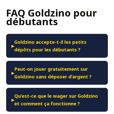
FAQ Goldzino pour
débutants
Goldzino accepte-t-il les petits
▸
dépôts pour les débutants ?
Peut-on jouer gratuitement sur
▸
Goldzino sans déposer d’argent ?
Qu’est-ce que le wager sur Goldzino
▸
et comment ça fonctionne ?