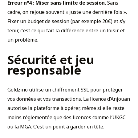
Erreur n°4 : Miser sans limite de session.
Sans
cadre, on rejoue souvent « juste une dernière fois ».
Fixer un budget de session (par exemple 20€) et s’y
tenir, c’est ce qui fait la différence entre un loisir et
un problème.
Sécurité et jeu
responsable
Goldzino utilise un chiffrement SSL pour protéger
vos données et vos transactions. La licence d’Anjouan
autorise la plateforme à opérer, même si elle reste
moins réglementée que des licences comme l’UKGC
ou la MGA. C’est un point à garder en tête.