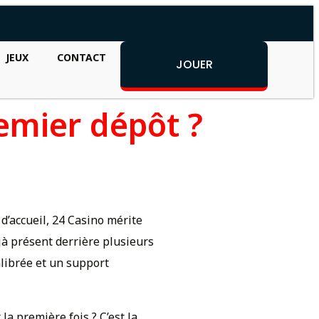
JEUX
CONTACT
JOUER
remier dépôt ?
d’accueil, 24 Casino mérite
jà présent derrière plusieurs
alibrée et un support
a première fois ? C’est la