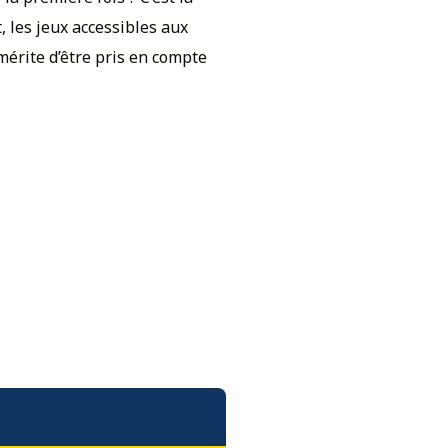
, les jeux accessibles aux
 mérite d’être pris en compte