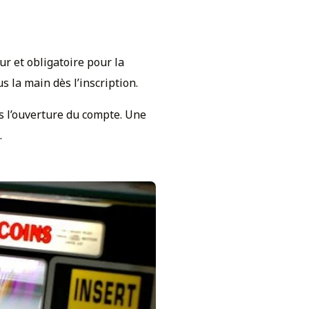
ur et obligatoire pour la
s la main dès l’inscription.
ès l’ouverture du compte. Une
.