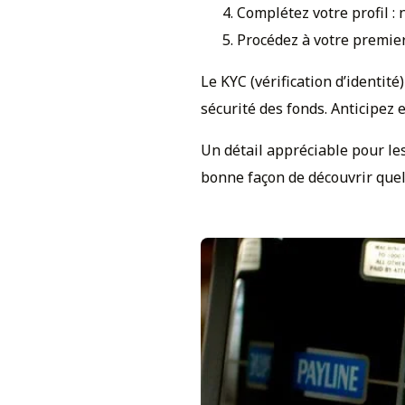
Complétez votre profil :
Procédez à votre premie
Le KYC (vérification d’identité
sécurité des fonds. Anticipez e
Un détail appréciable pour les
bonne façon de découvrir que