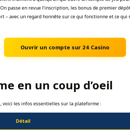
 On passe en revue l’inscription, les bonus de premier dépôt
port – avec un regard honnête sur ce qui fonctionne et ce qui
Ouvrir un compte sur 24 Casino
me en un coup d’oeil
, voici les infos essentielles sur la plateforme :
Détail