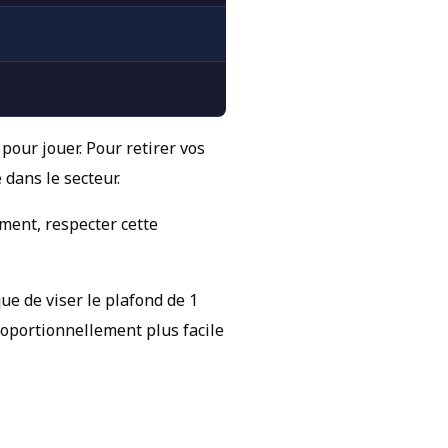
pour jouer. Pour retirer vos
 dans le secteur.
ement, respecter cette
ue de viser le plafond de 1
oportionnellement plus facile