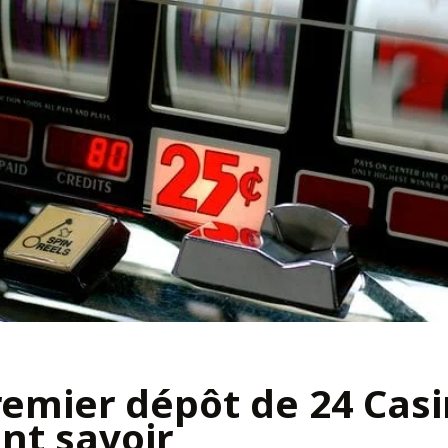
emier dépôt de 24 Casino
nt savoir