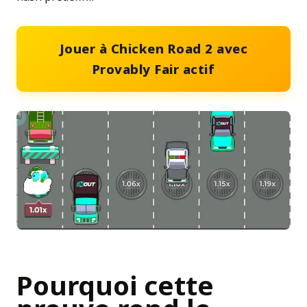
Jouer à Chicken Road 2 avec
Provably Fair actif
Pourquoi cette