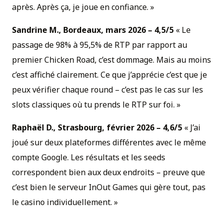
après. Après ça, je joue en confiance. »
Sandrine M., Bordeaux, mars 2026 – 4,5/5
« Le
passage de 98% à 95,5% de RTP par rapport au
premier Chicken Road, c’est dommage. Mais au moins
c’est affiché clairement. Ce que j’apprécie c’est que je
peux vérifier chaque round – c’est pas le cas sur les
slots classiques où tu prends le RTP sur foi. »
Raphaël D., Strasbourg, février 2026 – 4,6/5
« J’ai
joué sur deux plateformes différentes avec le même
compte Google. Les résultats et les seeds
correspondent bien aux deux endroits – preuve que
c’est bien le serveur InOut Games qui gère tout, pas
le casino individuellement. »