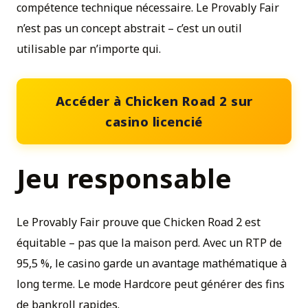
compétence technique nécessaire. Le Provably Fair
n’est pas un concept abstrait – c’est un outil
utilisable par n’importe qui.
Accéder à Chicken Road 2 sur
casino licencié
Jeu responsable
Le Provably Fair prouve que Chicken Road 2 est
équitable – pas que la maison perd. Avec un RTP de
95,5 %, le casino garde un avantage mathématique à
long terme. Le mode Hardcore peut générer des fins
de bankroll rapides.