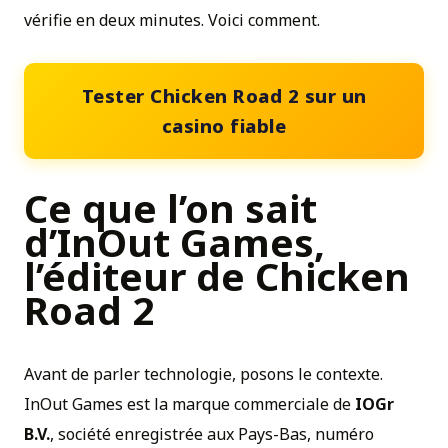
vérifie en deux minutes. Voici comment.
Tester Chicken Road 2 sur un
casino fiable
Ce que l’on sait
d’InOut Games,
l’éditeur de Chicken
Road 2
Avant de parler technologie, posons le contexte.
InOut Games est la marque commerciale de
IOGr
B.V.
, société enregistrée aux Pays-Bas, numéro