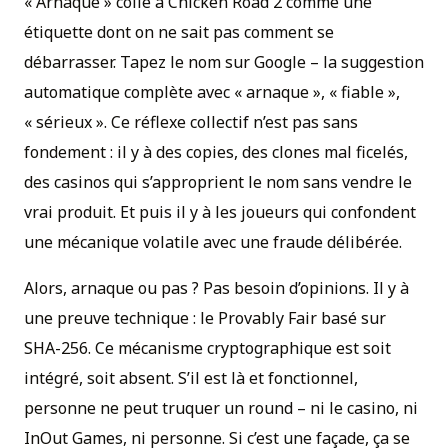
« Arnaque » colle à Chicken Road 2 comme une
étiquette dont on ne sait pas comment se
débarrasser. Tapez le nom sur Google – la suggestion
automatique complète avec « arnaque », « fiable »,
« sérieux ». Ce réflexe collectif n’est pas sans
fondement : il y à des copies, des clones mal ficelés,
des casinos qui s’approprient le nom sans vendre le
vrai produit. Et puis il y à les joueurs qui confondent
une mécanique volatile avec une fraude délibérée.
Alors, arnaque ou pas ? Pas besoin d’opinions. Il y à
une preuve technique : le Provably Fair basé sur
SHA-256. Ce mécanisme cryptographique est soit
intégré, soit absent. S’il est là et fonctionnel,
personne ne peut truquer un round – ni le casino, ni
InOut Games, ni personne. Si c’est une façade, ça se