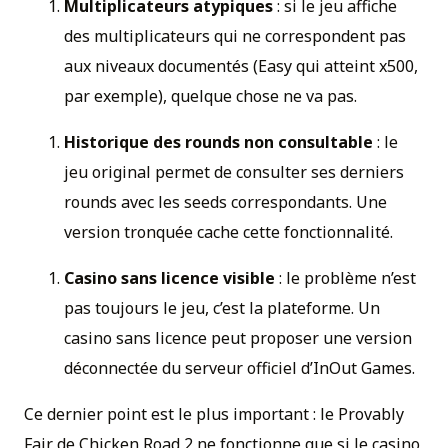
Multiplicateurs atypiques
: si le jeu affiche
des multiplicateurs qui ne correspondent pas
aux niveaux documentés (Easy qui atteint x500,
par exemple), quelque chose ne va pas.
Historique des rounds non consultable
: le
jeu original permet de consulter ses derniers
rounds avec les seeds correspondants. Une
version tronquée cache cette fonctionnalité.
Casino sans licence visible
: le problème n’est
pas toujours le jeu, c’est la plateforme. Un
casino sans licence peut proposer une version
déconnectée du serveur officiel d’InOut Games.
Ce dernier point est le plus important : le Provably
Fair de Chicken Road 2 ne fonctionne que si le casino