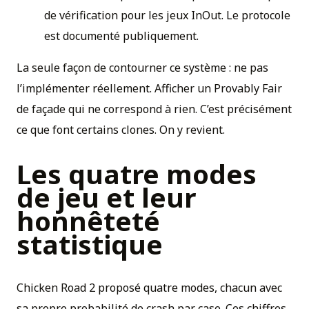
de vérification pour les jeux InOut. Le protocole
est documenté publiquement.
La seule façon de contourner ce système : ne pas
l’implémenter réellement. Afficher un Provably Fair
de façade qui ne correspond à rien. C’est précisément
ce que font certains clones. On y revient.
Les quatre modes
de jeu et leur
honnêteté
statistique
Chicken Road 2 proposé quatre modes, chacun avec
sa propre probabilité de crash par case. Ces chiffres