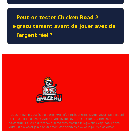
Peut-on tester Chicken Road 2
▸
gratuitement avant de jouer avec de
l’argent réel ?