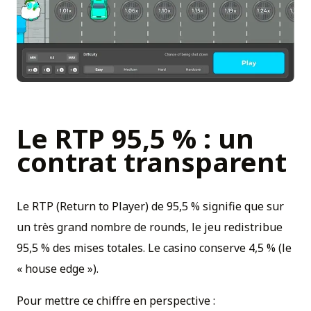
Le RTP 95,5 % : un
contrat transparent
Le RTP (Return to Player) de 95,5 % signifie que sur
un très grand nombre de rounds, le jeu redistribue
95,5 % des mises totales. Le casino conserve 4,5 % (le
« house edge »).
Pour mettre ce chiffre en perspective :