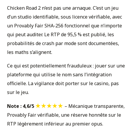
Chicken Road 2 n’est pas une arnaque. C’est un jeu
d’un studio identifiable, sous licence vérifiable, avec
un Provably Fair SHA-256 fonctionnel que n’importe
qui peut auditer. Le RTP de 95,5 % est publié, les
probabilités de crash par mode sont documentées,
les maths s’alignent.
Ce qui est potentiellement frauduleux : jouer sur une
plateforme qui utilise le nom sans l’intégration
officielle. La vigilance doit porter sur le casino, pas
sur le jeu.
★★★★★
Note : 4,6/5
– Mécanique transparente,
Provably Fair vérifiable, une réserve honnête sur le
RTP légèrement inférieur au premier opus.