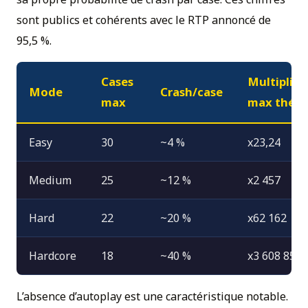
sont publics et cohérents avec le RTP annoncé de
95,5 %.
Cases
Multiplica
Mode
Crash/case
max
max théor
Easy
30
~4 %
x23,24
Medium
25
~12 %
x2 457
Hard
22
~20 %
x62 162
Hardcore
18
~40 %
x3 608 855
L’absence d’autoplay est une caractéristique notable.