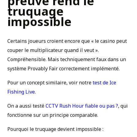
preuve rend le
truquage
impossible
Certains joueurs croient encore que « le casino peut
couper le multiplicateur quand il veut ».
Compréhensible. Mais techniquement faux dans un
système Provably Fair correctement implémenté.
Pour un concept similaire, voir notre
test de Ice
Fishing Live
.
On a aussi testé
CCTV Rush Hour fiable ou pas ?
, qui
fonctionne sur un principe comparable.
Pourquoi le truquage devient impossible :